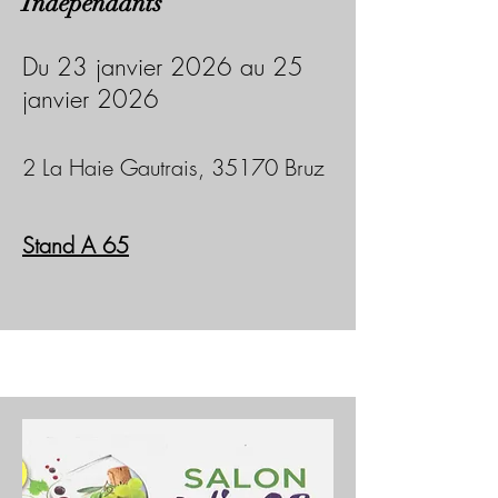
Indépendants
Du 23 janvier 2026 au 25
janvier 2026
2 La Haie Gautrais, 35170 Bruz
Stand A 65