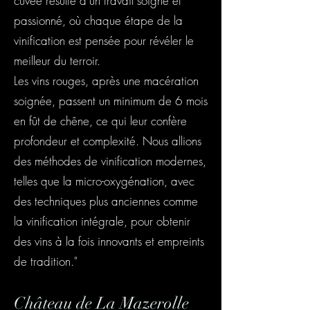
cuvée résulte d’un travail soigné et
passionné, où chaque étape de la
vinification est pensée pour révéler le
meilleur du terroir.
Les vins rouges, après une macération
soignée, passent un minimum de 6 mois
en fût de chêne, ce qui leur confère
profondeur et complexité. Nous allions
des méthodes de vinification modernes,
telles que la micro-oxygénation, avec
des techniques plus anciennes comme
la vinification intégrale, pour obtenir
des vins à la fois innovants et empreints
de tradition."
Château de La Mazerolle