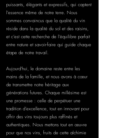
puissants, élégants et expressifs, qui captent
l’essence même de notre terre. Nous
sommes convaincus que la qualité du vin
réside dans la qualité du sol et des raisins,
et c’est cette recherche de l’équilibre parfait
entre nature et savoir-faire qui guide chaque
étape de notre travail.
Aujourd'hui, le domaine reste entre les
mains de la famille, et nous avons à cœur
de transmettre notre héritage aux
générations futures. Chaque millésime est
une promesse : celle de perpétuer une
tradition d’excellence, tout en innovant pour
offrir des vins toujours plus raffinés et
authentiques. Nous mettons tout en œuvre
pour que nos vins, fruits de cette alchimie