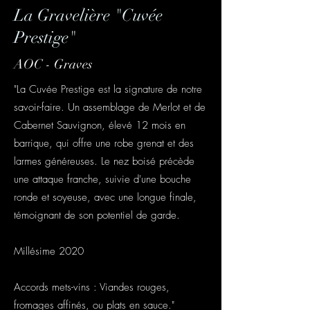
La Gravelière "Cuvée
Prestige"
AOC - Graves
"La Cuvée Prestige est la signature de notre
savoir-faire. Un assemblage de Merlot et de
Cabernet Sauvignon, élevé 12 mois en
barrique, qui offre une robe grenat et des
larmes généreuses. Le nez boisé précède
une attaque franche, suivie d'une bouche
ronde et soyeuse, avec une longue finale,
témoignant de son potentiel de garde.
Millésime 2020
Accords mets-vins : Viandes rouges,
fromages affinés, ou plats en sauce."