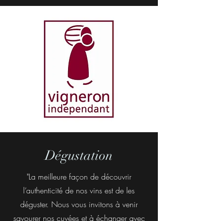
Dégustation
"La meilleure façon de découvrir
l’authenticité de nos vins est de les
déguster. Nous vous invitons à venir
savourer nos cuvées et à échanger avec