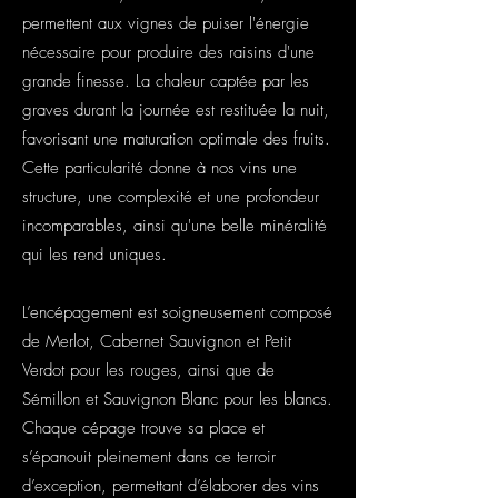
permettent aux vignes de puiser l'énergie
nécessaire pour produire des raisins d'une
grande finesse. La chaleur captée par les
graves durant la journée est restituée la nuit,
favorisant une maturation optimale des fruits.
Cette particularité donne à nos vins une
structure, une complexité et une profondeur
incomparables, ainsi qu'une belle minéralité
qui les rend uniques.
L’encépagement est soigneusement composé
de Merlot, Cabernet Sauvignon et Petit
Verdot pour les rouges, ainsi que de
Sémillon et Sauvignon Blanc pour les blancs.
Chaque cépage trouve sa place et
s’épanouit pleinement dans ce terroir
d’exception, permettant d’élaborer des vins