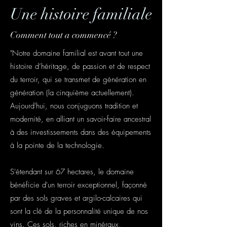
Une histoire familiale
Comment tout a commencé ?
"Notre domaine familial est avant tout une
histoire d’héritage, de passion et de respect
du terroir, qui se transmet de génération en
génération (la cinquième actuellement).
Aujourd'hui, nous conjuguons tradition et
modernité, en alliant un savoir-faire ancestral
à des investissements dans des équipements
à la pointe de la technologie.
S'étendant sur 67 hectares, le domaine
bénéficie d'un terroir exceptionnel, façonné
par des sols graves et argilo-calcaires qui
sont la clé de la personnalité unique de nos
vins. Ces sols, riches en minéraux,