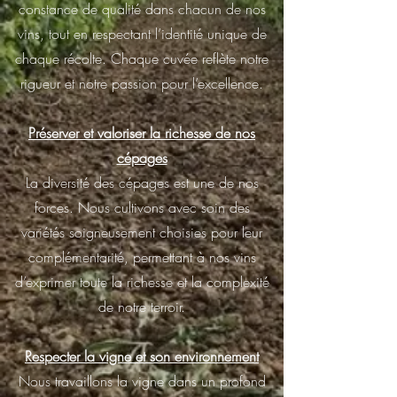
constance de qualité dans chacun de nos
vins, tout en respectant l’identité unique de
chaque récolte. Chaque cuvée reflète notre
rigueur et notre passion pour l’excellence.
Préserver et valoriser la richesse de nos
cépages
La diversité des cépages est une de nos
forces. Nous cultivons avec soin des
variétés soigneusement choisies pour leur
complémentarité, permettant à nos vins
d’exprimer toute la richesse et la complexité
de notre terroir.
Respecter la vigne et son environnement
Nous travaillons la vigne dans un profond