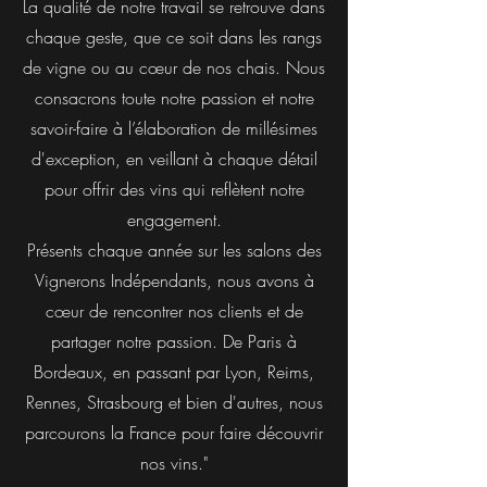
La qualité de notre travail se retrouve dans
chaque geste, que ce soit dans les rangs
de vigne ou au cœur de nos chais. Nous
consacrons toute notre passion et notre
savoir-faire à l’élaboration de millésimes
d'exception, en veillant à chaque détail
pour offrir des vins qui reflètent notre
engagement.
Présents chaque année sur les salons des
Vignerons Indépendants, nous avons à
cœur de rencontrer nos clients et de
partager notre passion. De Paris à
Bordeaux, en passant par Lyon, Reims,
Rennes, Strasbourg et bien d'autres, nous
parcourons la France pour faire découvrir
nos vins."