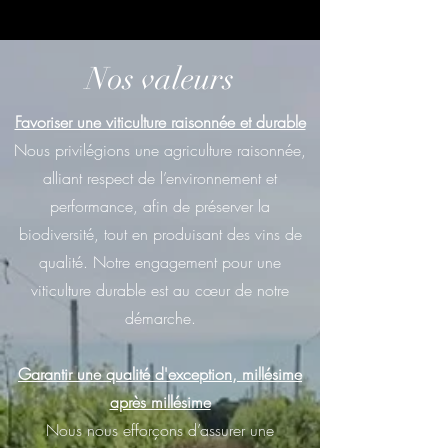
Nos valeurs
Favoriser une viticulture raisonnée et durable
Nous privilégions une agriculture raisonnée,
alliant respect de l’environnement et
performance, afin de préserver la
biodiversité, tout en produisant des vins de
qualité. Notre engagement pour une
viticulture durable est au cœur de notre
démarche.
Garantir une qualité d'exception, millésime
après millésime
Nous nous efforçons d’assurer une